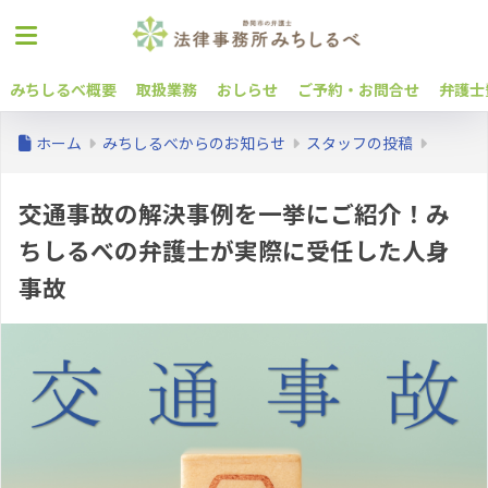
みちしるべ概要
取扱業務
おしらせ
ご予約・お問合せ
弁護士
ホーム
みちしるべからのお知らせ
スタッフの投稿
交通事故の解決事例を一挙にご紹介！み
ちしるべの弁護士が実際に受任した人身
事故